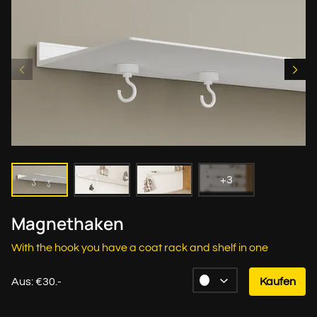
+3
Magnethaken
With the hook you have a coat rack and shelf in one
Aus: €30.-
Kaufen