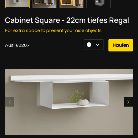
+1
Cabinet Square - 22cm tiefes Regal
For extra space to present your nice objects
Aus: €220.-
Kaufen