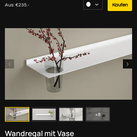
Aus: €235.-
Kaufen
+8
Wandregal mit Vase