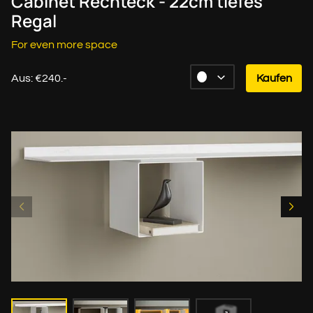
Cabinet Rechteck - 22cm tiefes
Regal
For even more space
Aus: €240.-
Kaufen