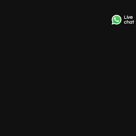
Live
chat
Kontakt
+31 85 3036191
info@strackk.com
Ort
Persönliche Beratung? Vereinbaren Sie ein