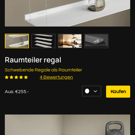
+6
Raumteiler regal
Schwebende Regale als Raumteiler
4 Bewertungen
Aus: €255.-
Kaufen