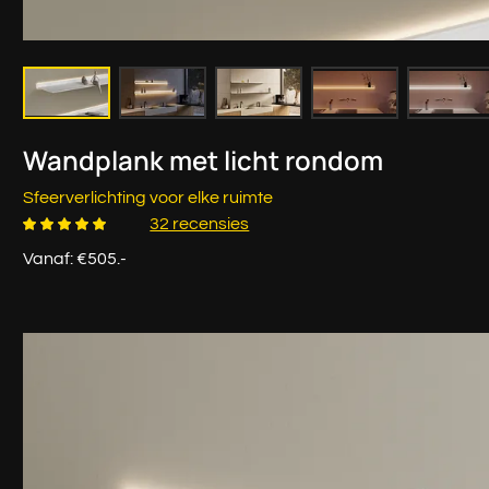
Wandplank met licht rondom
Sfeerverlichting voor elke ruimte
32 recensies
Vanaf: €505.-