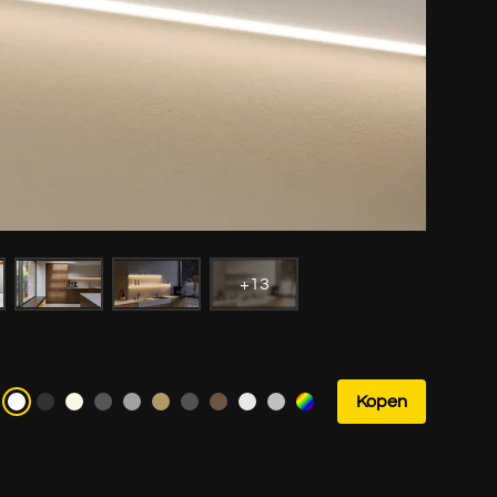
+13
Kopen