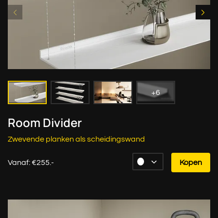
+6
Room Divider
Zwevende planken als scheidingswand
Vanaf: €255.-
Kopen