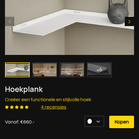
+6
Hoekplank
Creëer een functionele en stijlvolle hoek
4 recensies
Vanaf: €660.-
Kopen