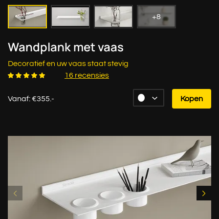
+8
Wandplank met vaas
Decoratief en uw vaas staat stevig
16 recensies
Vanaf: €355.-
Kopen