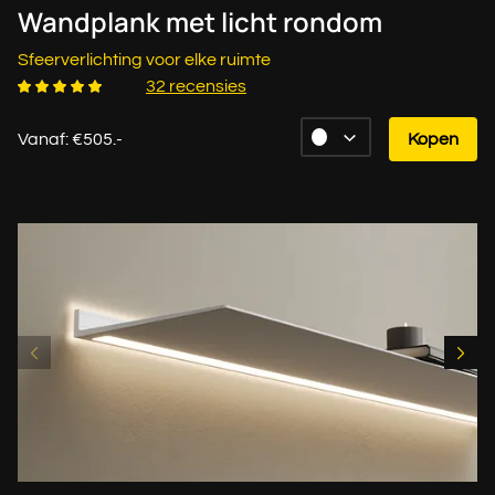
Wandplank met licht rondom
Sfeerverlichting voor elke ruimte
32 recensies
Vanaf: €505.-
Kopen