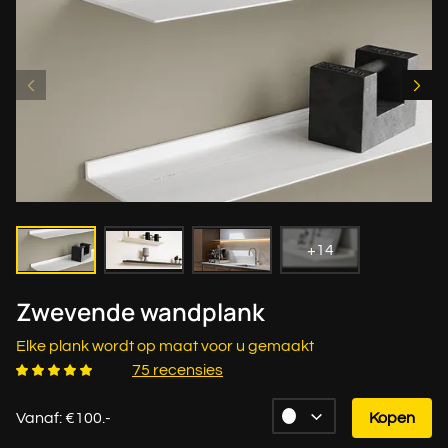
+14
Zwevende wandplank
Elke plank wordt op maat voor u gemaakt
75 recensies
Vanaf: €100.-
Kopen