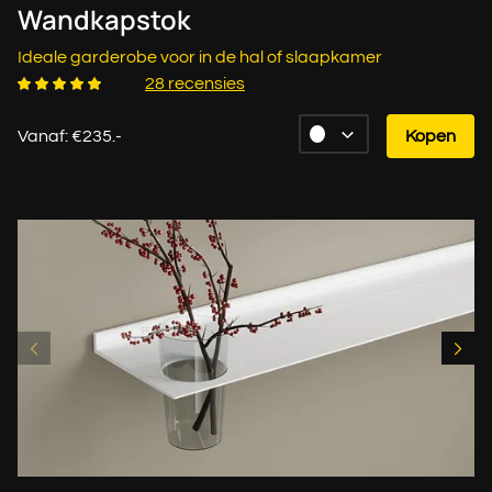
Wandkapstok
Ideale garderobe voor in de hal of slaapkamer
28 recensies
Vanaf: €235.-
Kopen