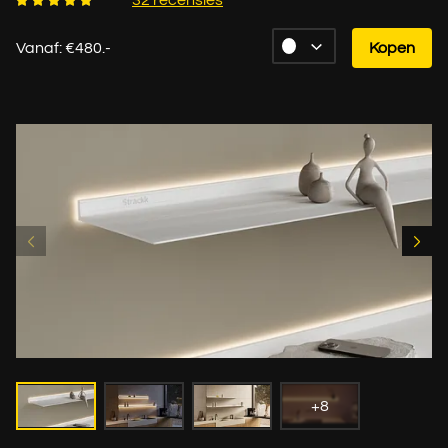
32 recensies
Vanaf: €480.-
Kopen
+8