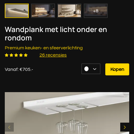
+8
Wandplank met licht onder en
rondom
Premium keuken- en sfeerverlichting
26 recensies
Vanaf: €705.-
Kopen