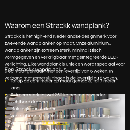
Waarom een Strackk wandplank?
Strackk is het high-end Nederlandse designmerk voor
zwevende wandplanken op maat. Onze aluminium
wandplanken zijn extreem sterk, minimalistisch
vormgegeven en verkrijgbaar met geïntegreerde LED-
verlichting. Elke wandplank is uniek en wordt speciaal voor
Een Strackk wandplank is...
u op maat gemaakt met een levertijd van 6 weken. In
verband met zomersluitingen is de levertijd nu 8 weken.
Tot op de centimeter op maat gemaakt, tot 7 meter
lang
Extreem sterk tot wel 250 kg per meter zonder
zichtbare dragers
Makkelijk te installeren
Verkrijgbaar met geïntegreerde LED-verlichting
Verkrijgbaar in
100+ kleuren
Geproduceerd in Nederland, ontworpen voor