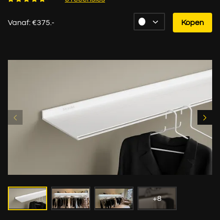
Vanaf: €375.-
Kopen
+8