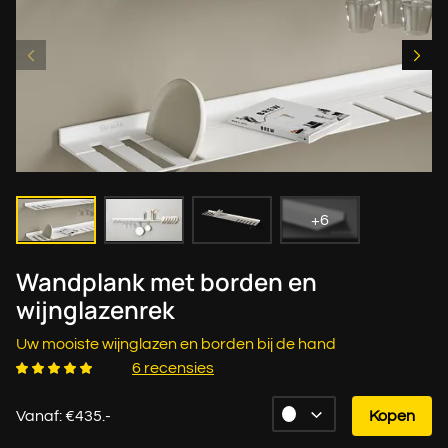
+6
Wandplank met borden en
wijnglazenrek
Uw mooiste wijnglazen en borden bij de hand
6 recensies
Vanaf: €435.-
Kopen