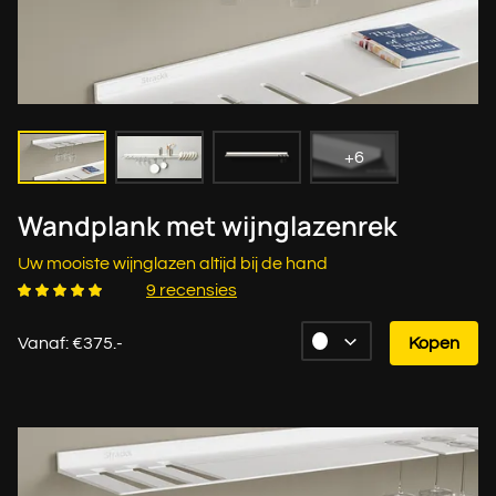
+6
Wandplank met wijnglazenrek
Uw mooiste wijnglazen altijd bij de hand
9 recensies
Vanaf: €375.-
Kopen