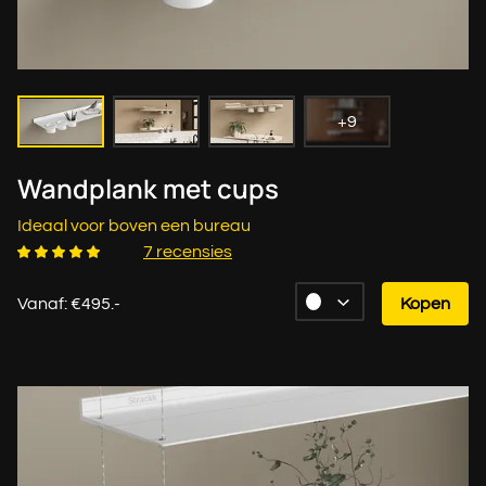
+9
Wandplank met cups
Ideaal voor boven een bureau
7 recensies
Vanaf: €495.-
Kopen