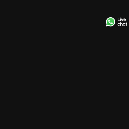
Live
chat
Contact
+31 85 3036191
info@strackk.com
Lokatie