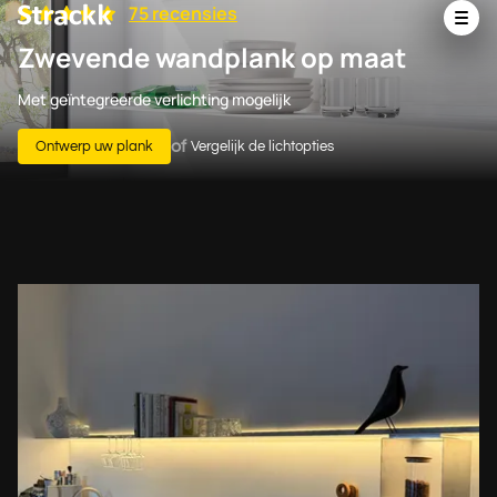
75 recensies
Zwevende wandplank op maat
Met geïntegreerde verlichting mogelijk
of
Ontwerp uw plank
Vergelijk de lichtopties