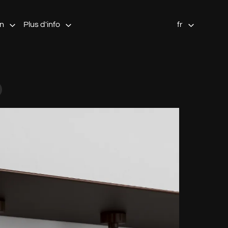
on
Plus d'info
fr