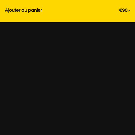
Ajouter au panier
€90.-
Contact
+31 85 3036191
info@strackk.com
Emplacement
Besoin de conseils personnalisés? Planifiez un appel vidéo
via WhatsApp en bas à droite.
Sur rendez-vous +31 85 3036191