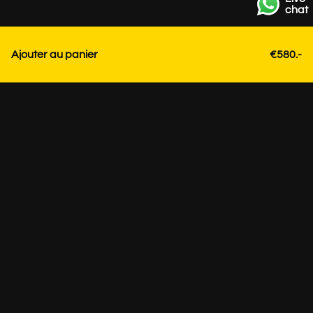
chat
Ajouter au panier
€580.-
Contact
+31 85 3036191
info@strackk.com
Emplacement
Besoin de conseils personnalisés? Planifiez un appel vidéo
via WhatsApp en bas à droite.