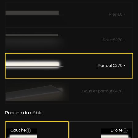
Rien
€0.-
Sous
€270.-
Partout
€270.-
Sous et partout
€470.-
Position du câble
Gauche
Droite