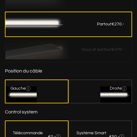
Partout
€270.-
Sous et partout
€470.-
Position du câble
Gauche
Droite
Control system
Télécommande
Système Smart
€0.-
€50.-