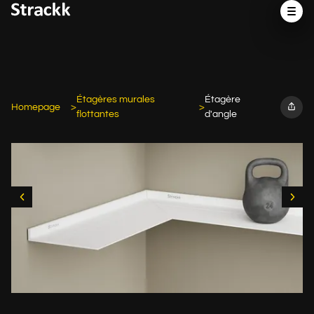
Étagères murales
Étagère
Homepage
flottantes
d'angle