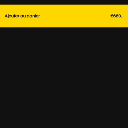
Ajouter au panier
€660.-
Contact
+31 85 3036191
info@strackk.com
Emplacement
Besoin de conseils personnalisés? Planifiez un appel vidéo
via WhatsApp en bas à droite.
Sur rendez-vous +31 85 3036191