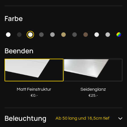
Farbe
Beenden
Matt Feinstruktur
Seidenglanz
€0.-
€25.-
Beleuchtung
Ab 50 lang und 16,5cm tief