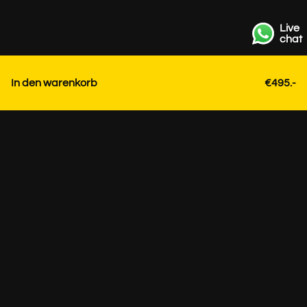
Live
chat
In den warenkorb
€495.-
Kontakt
+31 85 3036191
info@strackk.com
Ort
Persönliche Beratung? Vereinbaren Sie ein