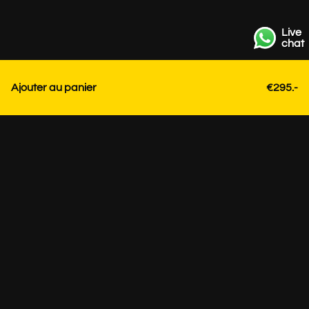
Live
chat
Ajouter au panier
€295.-
Contact
+31 85 3036191
info@strackk.com
Emplacement
Besoin de conseils personnalisés? Planifiez un appel vidéo