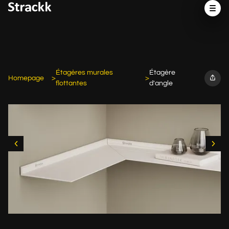
Étagères murales
Étagère
Homepage
flottantes
d'angle