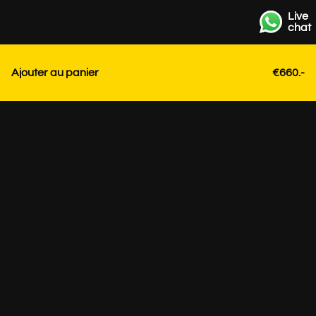
Live
chat
Ajouter au panier
€660.-
Contact
+31 85 3036191
info@strackk.com
Emplacement
Besoin de conseils personnalisés? Planifiez un appel vidéo
via WhatsApp en bas à droite.