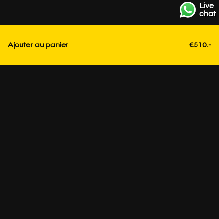
Live
chat
Ajouter au panier
€510.-
Contact
+31 85 3036191
info@strackk.com
Emplacement
Besoin de conseils personnalisés? Planifiez un appel vidéo
via WhatsApp en bas à droite.