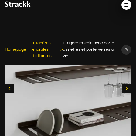
Étagères
Étagère murale avec porte-
Homepage
murales
assiettes et porte-verres à
flottantes
vin