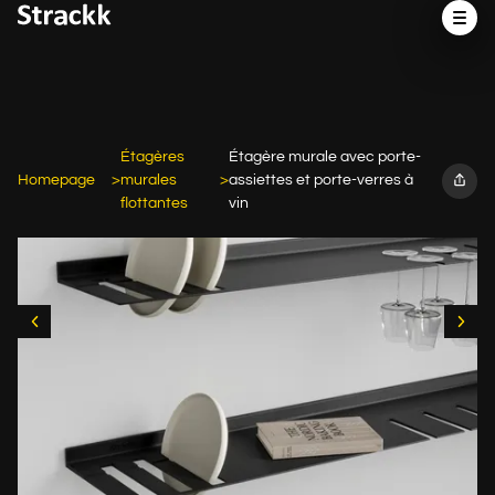
Étagères
Étagère murale avec porte-
Homepage
murales
assiettes et porte-verres à
flottantes
vin