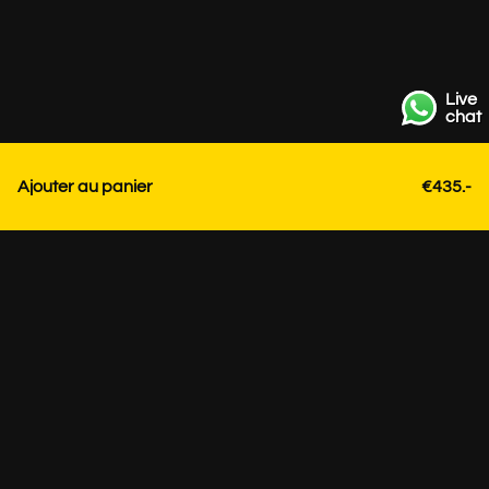
Live
chat
Ajouter au panier
€435.-
Contact
+31 85 3036191
info@strackk.com