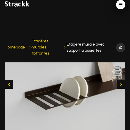
Étagères
Étagère murale avec
Homepage
murales
support à assiettes
flottantes