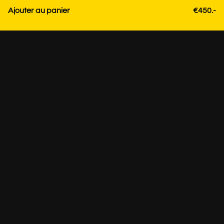
Ajouter au panier
€450.-
Contact
+31 85 3036191
info@strackk.com
Emplacement
Besoin de conseils personnalisés? Planifiez un appel vidéo
via WhatsApp en bas à droite.
Sur rendez-vous +31 85 3036191