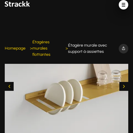
Étagères
Étagère murale avec
Homepage
murales
support à assiettes
flottantes