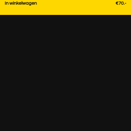
In winkelwagen
€70.-
Contact
+31 85 3036191
info@strackk.com
Lokatie
Persoonlijk advies? Plan een videogesprek via WhatsApp
rechtsonder.
Bezoek alleen op afspraak +31 85 3036191
Strackk Design Office