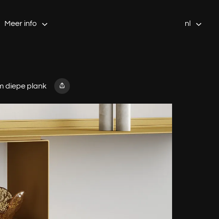
Meer info
nl
m diepe plank