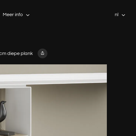
Meer info
nl
5cm diepe plank