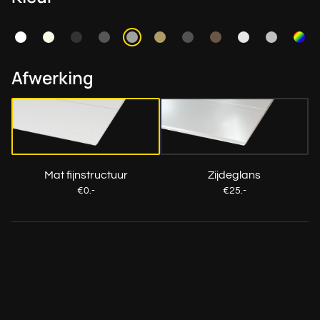
Afwerking
Mat fijnstructuur
Zijdeglans
€0.-
€25.-