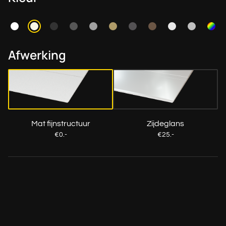
Afwerking
Mat fijnstructuur
Zijdeglans
€0.-
€25.-