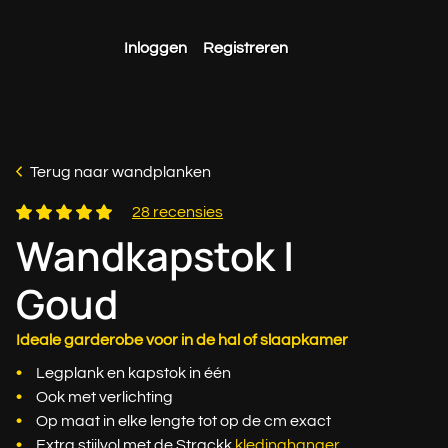
Inloggen
Registreren
Terug naar wandplanken
28 recensies
Wandkapstok |
Goud
Ideale garderobe voor in de hal of slaapkamer
Legplank en kapstok in één
Ook met verlichting
Op maat in elke lengte tot op de cm exact
Extra stijlvol met de Strackk
kledinghanger