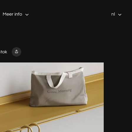
Meer info
nl
tok