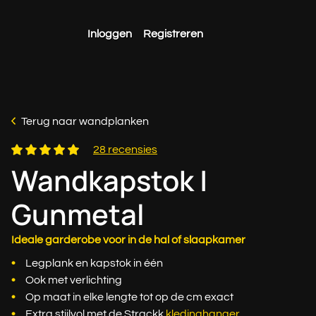
Inloggen
Registreren
Terug naar wandplanken
28 recensies
Wandkapstok |
Gunmetal
Ideale garderobe voor in de hal of slaapkamer
Legplank en kapstok in één
Ook met verlichting
Op maat in elke lengte tot op de cm exact
Extra stijlvol met de Strackk
kledinghanger