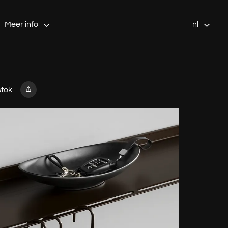
Meer info
nl
tok