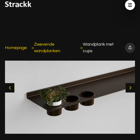
Zwevende
Wandplank met
Homepage
wandplanken
cups