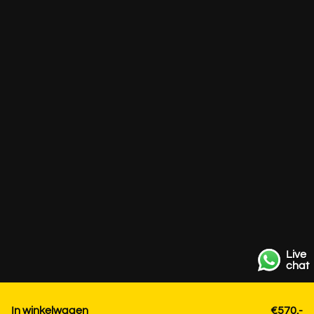
Live
chat
In winkelwagen
€570.-