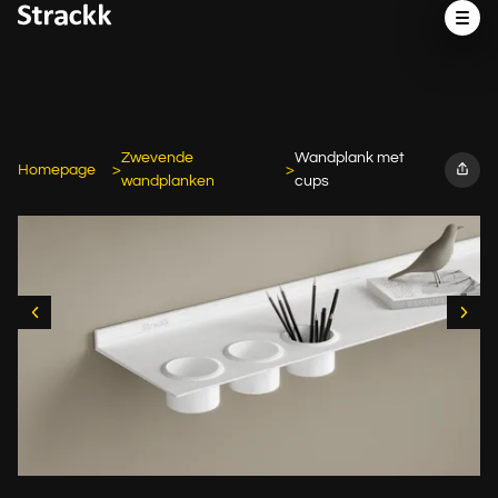
Zwevende
Wandplank met
Homepage
wandplanken
cups