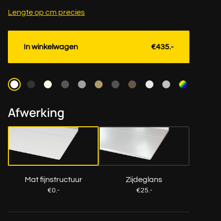
Lengte op cm precies
In winkelwagen
€435.-
Kleur
Afwerking
Mat fijnstructuur
Zijdeglans
€0.-
€25.-