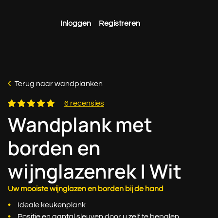
Inloggen
Registreren
Terug naar wandplanken
6 recensies
Wandplank met
borden en
wijnglazenrek | Wit
Uw mooiste wijnglazen en borden bij de hand
Ideale keukenplank
Positie en aantal sleuven door u zelf te bepalen