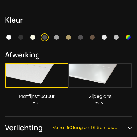
Kleur
Afwerking
Mat fijnstructuur
Zijdeglans
€0.-
€25.-
Verlichting
Vanaf 50 lang en 16,5cm diep