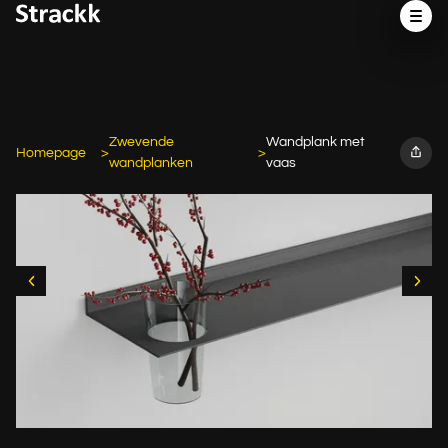
Zwevende
Wandplank met
Homepage
wandplanken
vaas