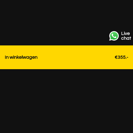
Live
chat
In winkelwagen
€355.-
Contact
+31 85 3036191
info@strackk.com