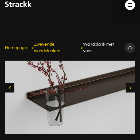
Zwevende
Wandplank met
Homepage
wandplanken
vaas