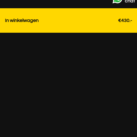
chat
In winkelwagen
€430.-
Contact
+31 85 3036191
info@strackk.com
Lokatie
Persoonlijk advies? Plan een videogesprek via WhatsApp
rechtsonder.