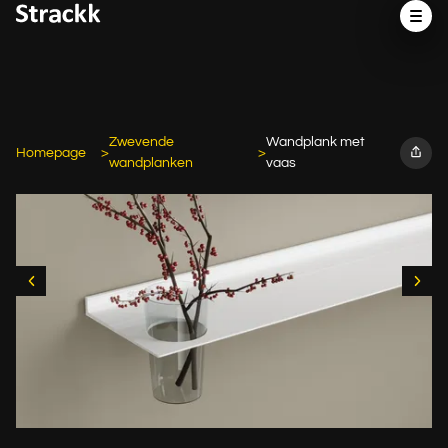
Zwevende
Wandplank met
Homepage
wandplanken
vaas