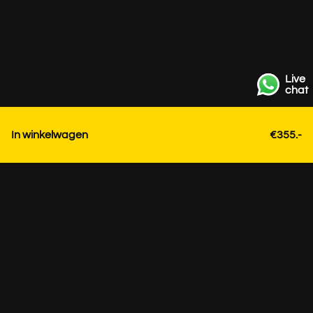
Live
chat
In winkelwagen
€355.-
Contact
+31 85 3036191
info@strackk.com