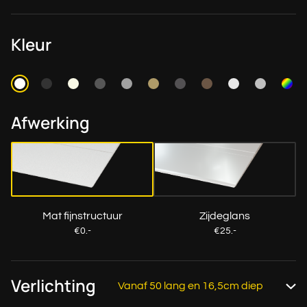
Kleur
Afwerking
Mat fijnstructuur
Zijdeglans
€0.-
€25.-
Verlichting
Vanaf 50 lang en 16,5cm diep