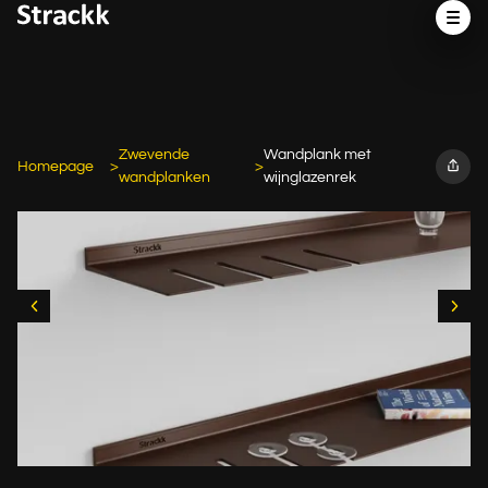
Zwevende
Wandplank met
Homepage
wandplanken
wijnglazenrek