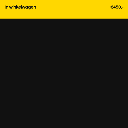
In winkelwagen
€450.-
Contact
+31 85 3036191
info@strackk.com
Lokatie
Persoonlijk advies? Plan een videogesprek via WhatsApp
rechtsonder.
Bezoek alleen op afspraak +31 85 3036191