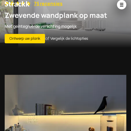
75 recensies
Zwevende wandplank op maat
Met geïntegreerde verlichting mogelijk
of
Ontwerp uw plank
Vergelijk de lichtopties