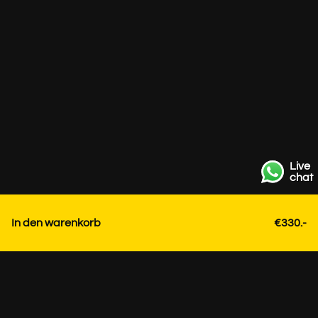
Live
chat
In den warenkorb
€330.-