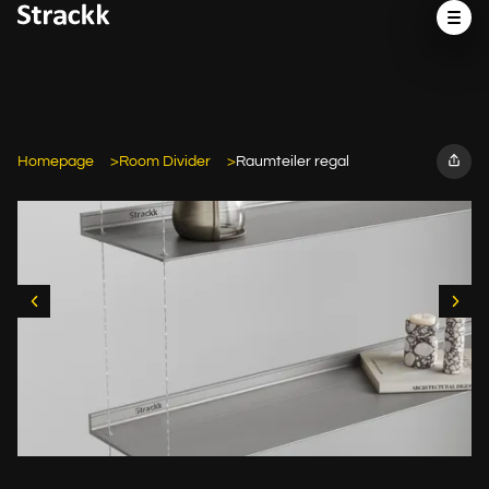
Homepage
Room Divider
Raumteiler regal