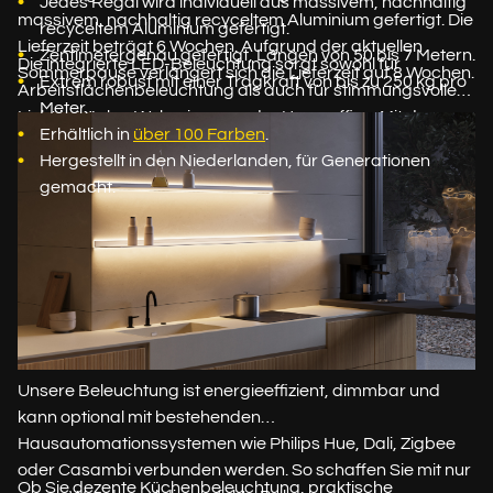
Jedes Regal wird individuell aus massivem, nachhaltig
massivem, nachhaltig recyceltem Aluminium gefertigt. Die
recyceltem Aluminium gefertigt.
Lieferzeit beträgt 6 Wochen. Aufgrund der aktuellen
Zentimetergenau gefertigt, Längen von 50 bis 7 Metern.
Die integrierte LED-Beleuchtung sorgt sowohl für
Sommerpause verlängert sich die Lieferzeit auf 8 Wochen.
Extrem robust mit einer Tragkraft von bis zu 250 kg pro
Arbeitsflächenbeleuchtung als auch für stimmungsvolles
Meter.
Licht in Küche, Wohnzimmer oder Homeoffice. Mit der
Erhältlich in
über 100 Farben
.
mitgelieferten Fernbedienung lassen sich Helligkeit und
Hergestellt in den Niederlanden, für Generationen
Lichtfarbe bequem anpassen: von hellem, weißem
gemacht.
Arbeitslicht bis hin zu warmem, gemütlichem
Stimmungslicht.
Unsere Beleuchtung ist energieeffizient, dimmbar und
kann optional mit bestehenden
Hausautomationssystemen wie Philips Hue, Dali, Zigbee
oder Casambi verbunden werden. So schaffen Sie mit nur
Ob Sie dezente Küchenbeleuchtung, praktische