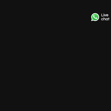
Live
chat
Kontakt
+31 85 3036191
info@strackk.com
Ort