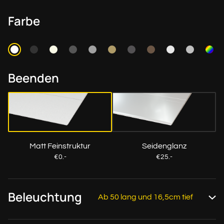
Farbe
Beenden
Matt Feinstruktur
Seidenglanz
€0.-
€25.-
Beleuchtung
Ab 50 lang und 16,5cm tief