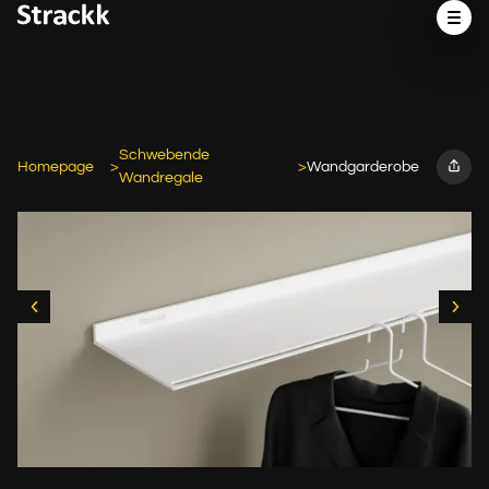
Schwebende
Homepage
Wandgarderobe
Wandregale