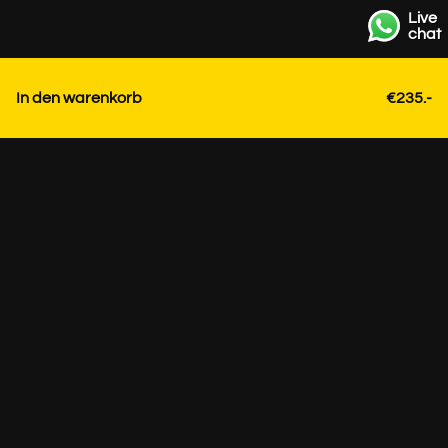
Live
chat
In den warenkorb
€235.-
Kontakt
+31 85 3036191
info@strackk.com
Ort
Persönliche Beratung? Vereinbaren Sie ein
Videogespräch über WhatsApp unten rechts.