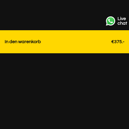
Live
chat
In den warenkorb
€375.-
Kontakt
+31 85 3036191
info@strackk.com
Ort