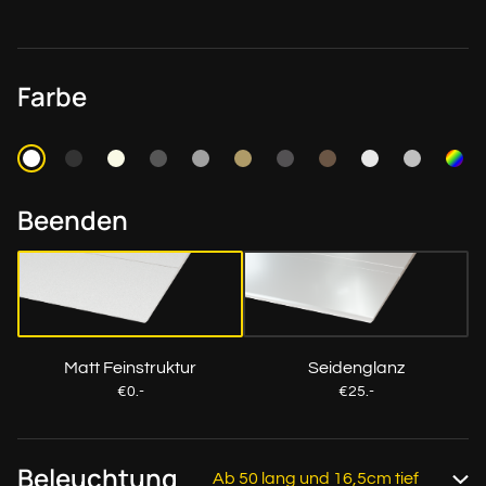
Farbe
Beenden
Matt Feinstruktur
Seidenglanz
€0.-
€25.-
Beleuchtung
Ab 50 lang und 16,5cm tief