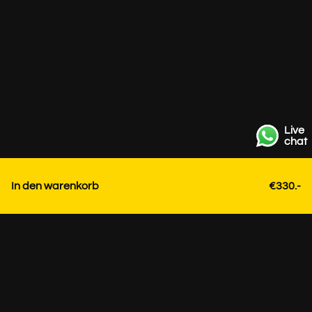
Live
chat
In den warenkorb
€330.-