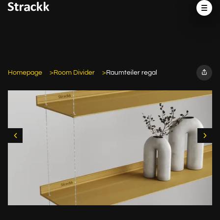
Homepage
Room Divider
Raumteiler regal