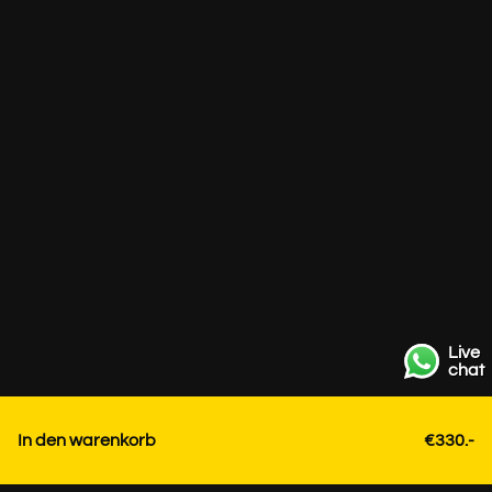
Live
chat
In den warenkorb
€330.-