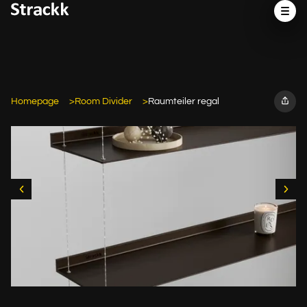
Homepage
Room Divider
Raumteiler regal