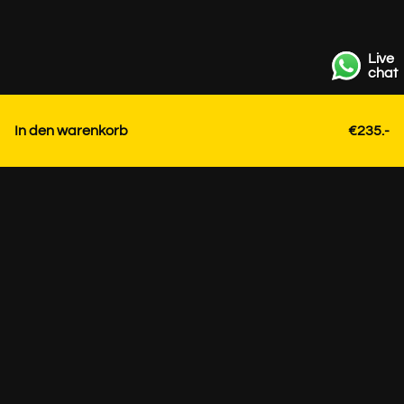
Live
chat
In den warenkorb
€235.-
Kontakt
+31 85 3036191
info@strackk.com
Ort