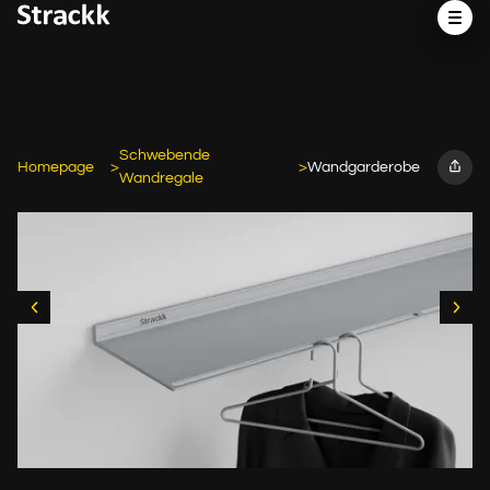
Schwebende
Homepage
Wandgarderobe
Wandregale