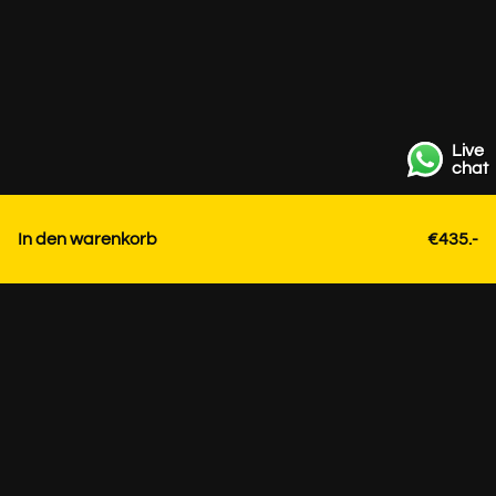
Live
chat
In den warenkorb
€435.-
Kontakt
+31 85 3036191