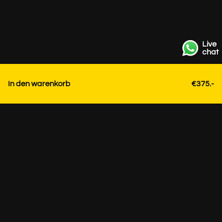
Live
chat
In den warenkorb
€375.-
Kontakt
+31 85 3036191
info@strackk.com
Ort