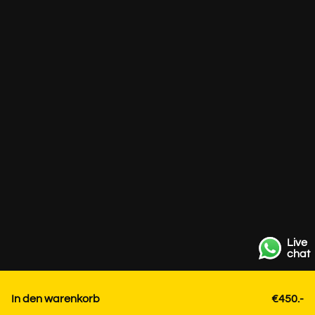
Live
chat
In den warenkorb
€450.-