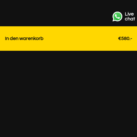
Live
chat
In den warenkorb
€580.-
Kontakt
+31 85 3036191
info@strackk.com
Ort
Persönliche Beratung? Vereinbaren Sie ein