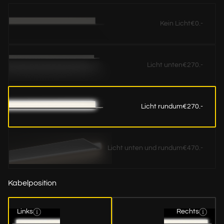
Kein Licht
€0.-
Licht unten
€270.-
Licht rundum
€270.-
Licht unten und rundum
€470.-
Kabelposition
Links
Rechts