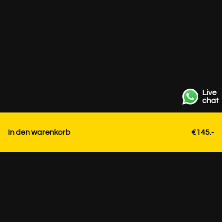
Live
chat
In den warenkorb
€145.-