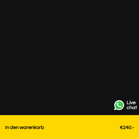
Live
chat
In den warenkorb
€240.-