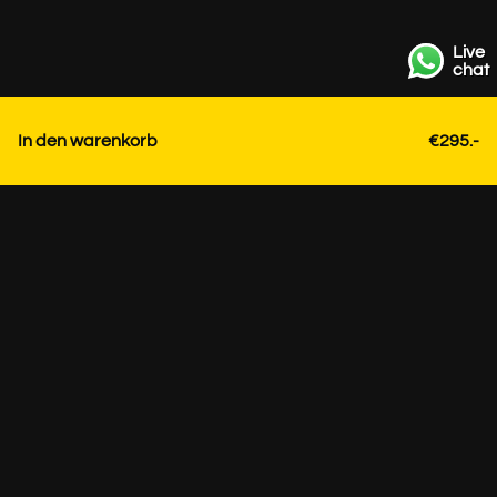
Live
chat
In den warenkorb
€295.-
Kontakt
+31 85 3036191
info@strackk.com
Ort
Persönliche Beratung? Vereinbaren Sie ein