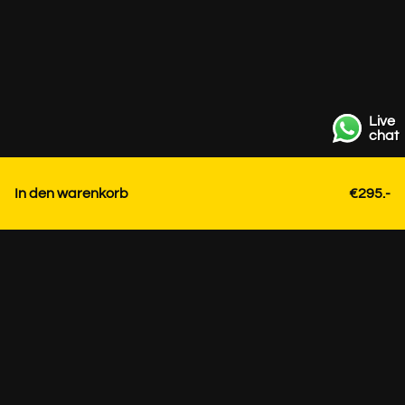
Live
chat
In den warenkorb
€295.-
Kontakt
+31 85 3036191