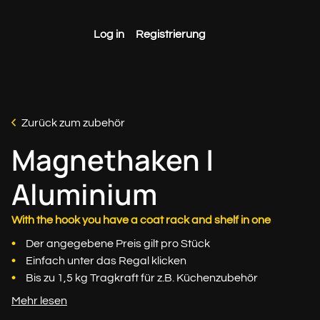
Log in
Registrierung
Zurück zum zubehör
Magnethaken |
Aluminium
With the hook you have a coat rack and shelf in one
Der angegebene Preis gilt pro Stück
Einfach unter das Regal klicken
Bis zu 1,5 kg Tragkraft für z.B. Küchenzubehör
Mehr lesen