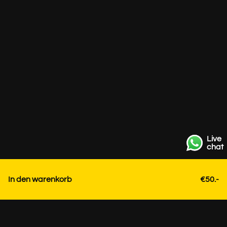
Live
chat
In den warenkorb
€50.-