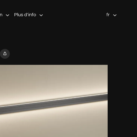
on
Plus d'info
fr