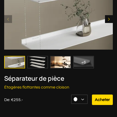
+6
Séparateur de pièce
Étagères flottantes comme cloison
De: €255.-
Acheter